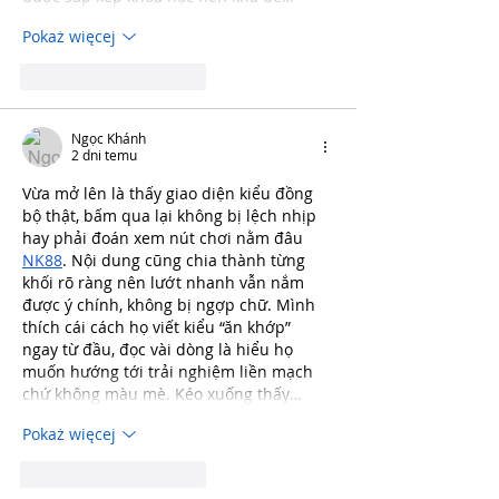
Pokaż więcej
Polub
Odpowiedz
Ngọc Khánh
2 dni temu
Vừa mở lên là thấy giao diện kiểu đồng 
bộ thật, bấm qua lại không bị lệch nhịp 
hay phải đoán xem nút chơi nằm đâu 
NK88
. Nội dung cũng chia thành từng 
khối rõ ràng nên lướt nhanh vẫn nắm 
được ý chính, không bị ngợp chữ. Mình 
thích cái cách họ viết kiểu “ăn khớp” 
ngay từ đầu, đọc vài dòng là hiểu họ 
muốn hướng tới trải nghiệm liền mạch 
chứ không màu mè. Kéo xuống thấy…
Pokaż więcej
Polub
Odpowiedz