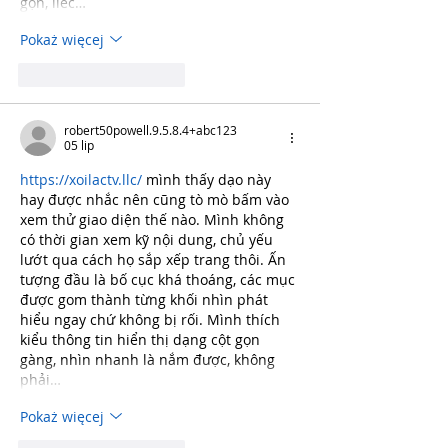
gọn, liếc…
Pokaż więcej
Polub
Odpowiedz
robert50powell.9.5.8.4+abc123
05 lip
https://xoilactv.llc/
 mình thấy dạo này 
hay được nhắc nên cũng tò mò bấm vào 
xem thử giao diện thế nào. Mình không 
có thời gian xem kỹ nội dung, chủ yếu 
lướt qua cách họ sắp xếp trang thôi. Ấn 
tượng đầu là bố cục khá thoáng, các mục 
được gom thành từng khối nhìn phát 
hiểu ngay chứ không bị rối. Mình thích 
kiểu thông tin hiển thị dạng cột gọn 
gàng, nhìn nhanh là nắm được, không 
phải…
Pokaż więcej