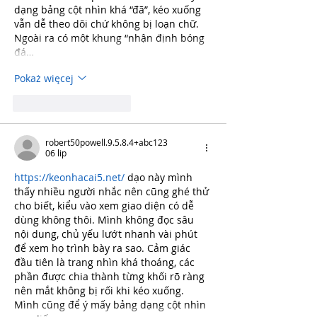
dạng bảng cột nhìn khá “đã”, kéo xuống 
vẫn dễ theo dõi chứ không bị loạn chữ. 
Ngoài ra có một khung “nhận định bóng 
đá…
Pokaż więcej
Polub
Odpowiedz
robert50powell.9.5.8.4+abc123
06 lip
https://keonhacai5.net/
 dạo này mình 
thấy nhiều người nhắc nên cũng ghé thử 
cho biết, kiểu vào xem giao diện có dễ 
dùng không thôi. Mình không đọc sâu 
nội dung, chủ yếu lướt nhanh vài phút 
để xem họ trình bày ra sao. Cảm giác 
đầu tiên là trang nhìn khá thoáng, các 
phần được chia thành từng khối rõ ràng 
nên mắt không bị rối khi kéo xuống. 
Mình cũng để ý mấy bảng dạng cột nhìn 