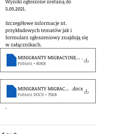
Wyniki ogłoszone zostaną do 
5.05.2021.
Szczegółowe informacje nt. 
przykładowych tematów jak i 
formularz zgłoszeniowy znajdują się 
w załącznikach.
MINIGRANTY MIGRACYJNE_ogloszenie i regul
.
Pobierz • 80KB
MINIGRANTY MIGRACYJNE_formularz
.docx
Pobierz DOCX • 75KB
.