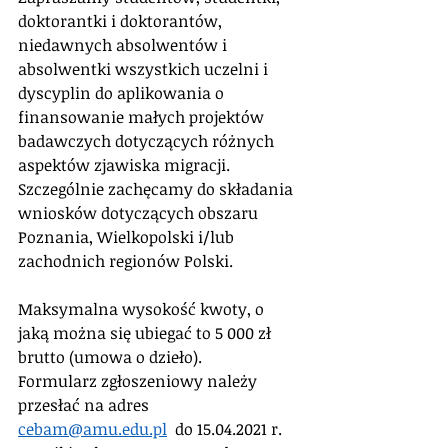
doktorantki i doktorantów, 
niedawnych absolwentów i 
absolwentki wszystkich uczelni i 
dyscyplin do aplikowania o 
finansowanie małych projektów 
badawczych dotyczących różnych 
aspektów zjawiska migracji. 
Szczególnie zachęcamy do składania 
wniosków dotyczących obszaru 
Poznania, Wielkopolski i/lub 
zachodnich regionów Polski.
Maksymalna wysokość kwoty, o 
jaką można się ubiegać to 5 000 zł 
brutto (umowa o dzieło).
Formularz zgłoszeniowy należy 
przesłać na adres 
cebam@amu.edu.pl
  do 15.04.2021 r. 