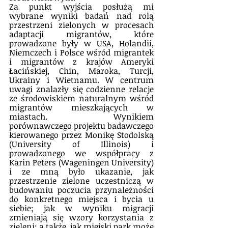
Za punkt wyjścia posłużą mi 
wybrane wyniki badań nad rolą 
przestrzeni zielonych w procesach 
adaptacji migrantów, które 
prowadzone były w USA, Holandii, 
Niemczech i Polsce wśród migrantek 
i migrantów z krajów Ameryki 
Łacińskiej, Chin, Maroka, Turcji, 
Ukrainy i Wietnamu. W centrum 
uwagi znalazły się codzienne relacje 
ze środowiskiem naturalnym wśród 
migrantów mieszkających w 
miastach. Wynikiem 
porównawczego projektu badawczego 
kierowanego przez Monikę Stodolską 
(University of Illinois) i 
prowadzonego we współpracy z 
Karin Peters (Wageningen University) 
i ze mną było ukazanie, jak 
przestrzenie zielone uczestniczą w 
budowaniu poczucia przynależności 
do konkretnego miejsca i bycia u 
siebie; jak w wyniku migracji 
zmieniają się wzory korzystania z 
zieleni; a także, jak miejski park może 