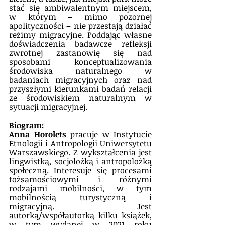
stać się ambiwalentnym miejscem, 
w którym – mimo pozornej 
apolityczności – nie przestają działać 
reżimy migracyjne. Poddając własne 
doświadczenia badawcze refleksji 
zwrotnej zastanowię się nad 
sposobami konceptualizowania 
środowiska naturalnego w 
badaniach migracyjnych oraz nad 
przyszłymi kierunkami badań relacji 
ze środowiskiem naturalnym w 
sytuacji migracyjnej.
Biogram:
Anna Horolets 
pracuje w Instytucie 
Etnologii i Antropologii Uniwersytetu 
Warszawskiego. Z wykształcenia jest 
lingwistką, socjolożką i antropolożką 
społeczną. Interesuje się procesami 
tożsamościowymi i różnymi 
rodzajami mobilności, w tym 
mobilnością turystyczną i 
migracyjną. Jest 
autorką/współautorką kilku książek, 
w tym wydanej w 2021 roku 