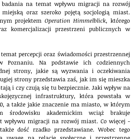
i badania na temat wpływu migracji na rozwój 
 miejską oraz szeroko pojętą socjologią miast. 
cznym projektem 
Operation Himmelblick
, którego 
raz komercjalizacji przestrzeni publicznych w 
 temat percepcji oraz świadomości przestrzennej 
w Poznaniu. Na podstawie ich codziennych 
dnej strony, jakie są wyzwania i oczekiwania 
ugiej strony przedstawia zaś, jak im się mieszka 
tają i czy czują się tu bezpiecznie. Jaki wpływ na 
kojęzycznej infrastruktury, która powstała w 
0, a także jakie znaczenie ma miasto, w którym 
im środowisku akademickim wciąż brakuje 
wpływu migracji na rozwój miast. Co więcej - 
 także dość rzadko przedstawiane. Wobec tego 
ną uwagę na relacje społeczne i przestrzenne 