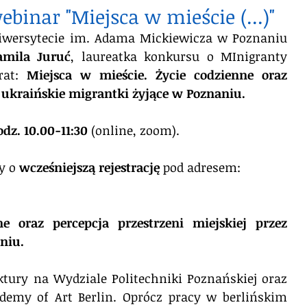
inar "Miejsca w mieście (...)"
wersytecie im. Adama Mickiewicza w Poznaniu 
amila Juruć
, laureatka konkursu o MInigranty 
rat: 
Miejsca w mieście. 
Życie codzienne oraz 
z ukraińskie migrantki żyjące w Poznaniu.
dz. 10.00-11:30
 (online, zoom).
y o 
wcześniejszą rejestrację
 pod adresem:
ne oraz percepcja przestrzeni miejskiej przez 
niu.
ktury na Wydziale Politechniki Poznańskiej oraz 
demy of Art Berlin. Oprócz pracy w berlińskim 