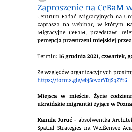
Zaproszenie na CeBaM web
Centrum Badań Migracyjnych na Uni
zaprasza na webinar, w którym 
K
Migracyjne CeBaM, przedstawi refe
percepcja przestrzeni miejskiej prze
Termin: 
16 grudnia 2021, czwartek, go
Ze względów organizacyjnych prosim
https://forms.gle/ebjSovorYDjSqZYt6
Miejsca w mieście. 
Życie codzien
ukraińskie migrantki żyjące w Pozna
Kamila Juruć 
- absolwentka Archite
Spatial Strategies na Weißensee Aca