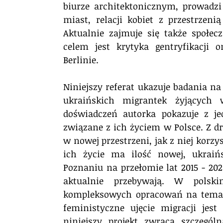
biurze architektonicznym, prowadz
miast, relacji kobiet z przestrzenią
Aktualnie zajmuje się także społe
celem
 jest krytyka
 gentryfikacji o
Berlinie. 
Niniejszy referat ukazuje badania na
ukraińskich migrantek żyjących 
doświadczeń autorka pokazuje z je
związane z ich życiem w Polsce. Z dr
w nowej przestrzeni, jak z niej korzys
ich życie ma ilość nowej, ukraińs
Poznaniu na przełomie lat 2015 - 202
aktualnie przebywają. W polsk
kompleksowych opracowań na temat 
feministyczne ujęcie migracji jest
niniejszy projekt zwraca szczegól