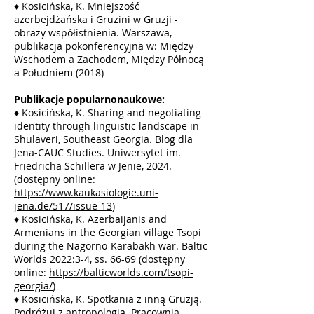
♦
Kosicińska, K. Mniejszość
azerbejdżańska i Gruzini w Gruzji -
obrazy współistnienia. Warszawa,
publikacja pokonferencyjna w: Między
Wschodem a Zachodem, Między Północą
a Południem (2018)
Publikacje popularnonaukowe:
♦
Kosicińska, K. Sharing and negotiating
identity through linguistic landscape in
Shulaveri, Southeast Georgia. Blog dla
Jena-CAUC Studies. Uniwersytet im.
Friedricha Schillera w Jenie, 2024.
(dostępny online:
https://www.kaukasiologie.uni-
jena.de/517/issue-13
)
♦
Kosicińska, K. Azerbaijanis and
Armenians in the Georgian village Tsopi
during the Nagorno-Karabakh war. Baltic
Worlds 2022:3-4, ss. 66-69 (dostępny
online:
https://balticworlds.com/tsopi-
georgia/
)
♦
Kosicińska, K. Spotkania z inną Gruzją.
Podróżuj z antropologią. Pracownia