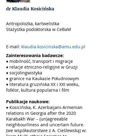
dr Klaudia Kosicińska
Antropolożka, kartwelistka
Stażystka podoktorska w CeBaM
E-mail:
klaudia.kosicinska@amu.edu.pl
Zainteresowania badawcze:
♦
mobilność, transport i migracje
♦
relacje etniczno-religijne w Gruzji
♦
socjolingwistyka
♦
granice na Kaukazie Południowym
♦
literatura gruzińska XX i XXI wieku,
folklor, kultura popularna i film
Publikacje naukowe:​
♦
Kosicińska, K. Azerbaijani-Armenian
relations in Georgia after the 2020
Karabakh War – (un)agreeable
neighbourliness and uncertain future.
(we współautorstwie z A. Cieślewską) w: