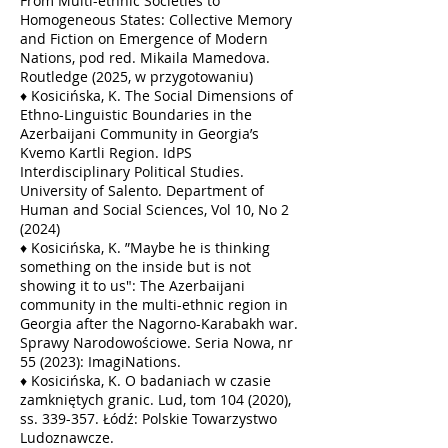
From Multi-ethnic Societies to
Homogeneous States: Collective Memory
and Fiction on Emergence of Modern
Nations, pod red. Mikaila Mamedova.
Routledge (2025, w przygotowaniu)
♦
Kosicińska, K. The Social Dimensions of
Ethno-Linguistic Boundaries in the
Azerbaijani Community in Georgia’s
Kvemo Kartli Region. IdPS
Interdisciplinary Political Studies.
University of Salento. Department of
Human and Social Sciences, Vol 10, No 2
(2024)
♦
Kosicińska, K. ”Maybe he is thinking
something on the inside but is not
showing it to us": The Azerbaijani
community in the multi-ethnic region in
Georgia after the Nagorno-Karabakh war.
Sprawy Narodowościowe. Seria Nowa, nr
55 (2023): ImagiNations.
♦
Kosicińska, K. O badaniach w czasie
zamkniętych granic. Lud, tom
104 (2020)
,
ss. 339-357. Łódź: Polskie Towarzystwo
Ludoznawcze.