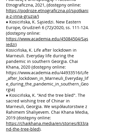
Etnograficzna, 2021, (dostępny online:
https://podroze.etnograficzna.pl/spotkani
a-z-inna-gruzja/
)
♦
Kosicińska, K. Sąsiedzi. New Eastern
Europe, Grudzień 6 (72)/2020, ss. 111-124.
(dostępny online:
https://www.academia.edu/45084504/Sąs
iedzi
)
Kosicińska, K. Life after lockdown in
Marneuli. Everyday life during the
pandemic in southern Georgia. Chai
Khana, 2020 (dostępny online:
https://www.academia.edu/44933516/Life
_after_lockdown_in_Marneuli_Everyday_lif
e_during_the_pandemic_in_southern_Geo
rgia)
♦
Kosicińska, K. "And the tree bled". The
sacred wishing tree of Chinar in
Marneuli, Georgia. We współautorstwie z
Rahimem Shaliyevem. Chai Khana Media,
2019 (dostępny online:
https://chaikhana.media/en/stories/833/a
nd-the-tree-bled
).