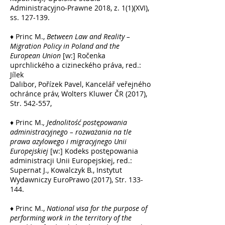
Administracyjno-Prawne 2018, z. 1(1)(XVI),
ss. 127-139.
♦ Princ M.,
Between Law and Reality –
Migration Policy in Poland and the
European Union
[w:] Ročenka
uprchlického a cizineckého práva, red.:
Jílek
Dalibor, Pořízek Pavel, Kancelář veřejného
ochránce práv, Wolters Kluwer ČR (2017),
Str. 542-557,
♦ Princ M.
, Jednolitość postępowania
administracyjnego – rozważania na tle
prawa azylowego i migracyjnego Unii
Europejskiej
[w:] Kodeks postępowania
administracji Unii Europejskiej, red.:
Supernat J., Kowalczyk B., Instytut
Wydawniczy EuroPrawo (2017), Str. 133-
144.
♦ Princ M.,
National visa for the purpose of
performing work in the territory of the