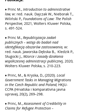
♦ Princ M.,
Introduction to administrative
law,
w: red. nauk. Dajczak W., Nieborak T.,
Wiliński P.,
Foundations of Law: The Polish
Perspective,
2021
,
Wolters Kluwer Polska,
s. 491-524.
♦ Princ M.,
Republicyzacja zadań
publicznych – wstęp do badań nad
identyfikacją obszarów zastosowania,
w:
red. nauk. Jaworska-Dębska B., Kledzik P.,
Sługocki J.,
Wzorce i zasady działania
współczesnej administracji publicznej,
2020
,
Wolters Kluwer Polska, s. 210-223.
♦ Princ, M., & Kryska, D., (2020).
Local
Government Tasks in Managing Migrations
in the Czech Republic and Poland,
HKJU-
CCPA (Hrvatska i komparativna javna
uprava), 20(2), 269–298.
♦ Princ, M.,
Assessment of Credibility in
Claims for Refugee Protection –