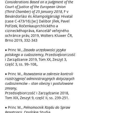
Considerations Based on a Judgment of the
Court of Justice of the European Union
(Third Chamber) of 25 January 2018
, F v
Bevándorlási és Állampolgársági Hivatal
(case C-473/16) [w:] Dalibor Jílek, Pavel
Pořízek, Ročenkauprchlického a
cizineckéhopráva, Kancelář veřejného
ochránce práv, 2019, Wolters Kluwer ČR,
Brno 2019, 332-343
♦ Princ M.,
Zasada urzędowości języka
polskiego a cudzoziemcy
, Przedsiębiorczość
i Zarządzanie 2019, Tom XX, Zeszyt 3,
część 3, ss. 99–108,.
♦ Princ M.,
Rozważania w zakresie kontroli
rozstrzygnięć administracyjnych dotyczących
cudzoziemców – stan obecny i postulowane
zmiany
,
Przedsiębiorczość i Zarządzanie 2018,
Tom XIX, Zeszyt 9, część II, ss. 239-251.
♦ Princ M.,
Pełnomocnik Rządu do Spraw
Repatriacji,
Opolskie Studia