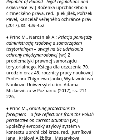
Republic of Poland - legal regulations and
experience
[w:] Ročenka uprchlického a
cizineckého práva, red.: Jílek Jílek, Pořízek
Pavel, Kancelář veřejného ochránce práv
(2017), ss. 439-452.
♦ Princ M., Narożniak A.;
Relacja pomiędzy
administracją rządową a samorządem
terytorialnym – uwagi na tle udzielania
ochrony międzynarodowej
[w:] Z
problematyki prawnej samorządu
terytorialnego. Księga dla uczczenia 70.
urodzin oraz 45. rocznicy pracy naukowej
Profesora Zbigniewa Janku, Wydawnictwo
Naukowe Uniwersytetu im. Adama
Mickiewicza w Poznaniu (2017), ss. 211-
226,
♦ Princ M.,
Granting protections to
foreigners – a few reflections from the Polish
perspective on current situation
[w:]
Společný evropský azylový systém v
kontextu uprchlické krize, red.: Jurníková
Jana , Králová Alžběta , Masarykova