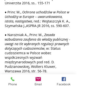
Univerzita 2016, ss.. 155-171
♦ Princ M.,
Ochrona uchodźców w Polsce w
Uchodźcy w Europie – uwarunkowania,
istota, następstwa
, red.: Wojtaszczyk K. A.,
Szymańska J.,ASPRA-JR 2016, ss. 590-607.
♦ Narożniak A., Princ M.,
Zasada
wzbudzania zaufania do władzy publicznej -
uwagi na tle wybranych regulacji prawnych
dotyczących cudzoziemców
, w: Status
cudzoziemca w Polsce wobec
współczesnych wyzwań
międzynarodowych pod red. D.
Pudzianowskiej, Wolters Kluwer,
Warszawa 2016, str. 56-78.
♦ Wojnowska-Radzińska J., Princ M.,
Prawa
Phone
Email
Facebook
i obowiązki cudzoziemca związane z
legalizacją pobytu na terytorium
Rzeczypospolitej Polskiej
, Poznań 2015.
♦ Princ M., Narożniak A.;
Sytuacja