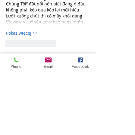
Chúng Tôi” đặt nổi nên biết đang ở đâu, 
không phải kéo qua kéo lại mới hiểu. 
Lướt xuống chút thì có mấy khối dạng 
“Review Visit” xếp gọn theo hàng, nhìn…
Pokaż więcej
Polub
Odpowiedz
uyenghomsoet.h.uy.e.n+abc123
12 maj
Phone
Email
Facebook
https://fly88bi.jp.net/
 dạo này mình thấy 
nhiều người nhắc nên cũng bấm vào 
xem thử cho biết. Mình chỉ lướt nhanh 
thôi chứ không có ngồi tìm hiểu kỹ từng 
mục. Cảm giác đầu tiên là giao diện nhìn 
khá thoáng, bố cục chia phần rõ nên 
không bị kiểu “đang ở đâu đây” như mấy 
trang hay nhồi chữ. Mình thích nhất là 
các khối nội dung được xếp dạng ô/gạch 
đầu dòng nên kéo xuống đọc rất nhẹ mắt,