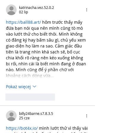
katrinacha.vez.52.0.2
02 lip
https://ball88.art/
 hôm trước thấy mấy 
đứa bạn nói qua nên mình cũng tò mò 
vào lướt thử cho biết thôi. Mình không 
có đăng ký hay bấm sâu gì, chủ yếu xem 
giao diện họ làm ra sao. Cảm giác đầu 
tiên là trang nhìn khá sạch sẽ, bố cục 
chia khối rõ ràng nên kéo xuống không 
bị rối, nhìn cái là biết mình đang ở đoạn 
nào. Mình cũng để ý phần chữ với 
khoảng cách dòng vừa…
Pokaż więcej
Polub
Odpowiedz
billy24barne.s7.8.3.5
25 cze
https://bot4x.io/
 mình lướt thử vì thấy vài 