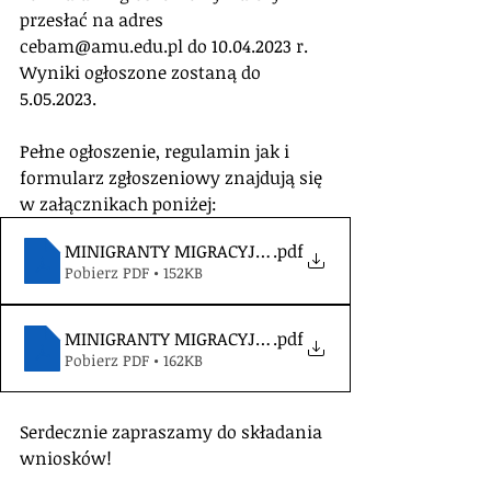
przesłać na adres 
cebam@amu.edu.pl do 10.04.2023 r. 
Wyniki ogłoszone zostaną do 
5.05.2023.
Pełne ogłoszenie, regulamin jak i 
formularz zgłoszeniowy znajdują się 
w załącznikach poniżej:
MINIGRANTY MIGRACYJNE_ogloszenie i regulamin 2
.pdf
Pobierz PDF • 152KB
MINIGRANTY MIGRACYJNE_formularz
.pdf
Pobierz PDF • 162KB
Serdecznie zapraszamy do składania 
wniosków!