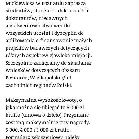
Mickiewicza w Poznaniu zaprasza 
studentów, studentki, doktorantki i 
doktorantów, niedawnych 
absolwentów i absolwentki 
wszystkich uczelni i dyscyplin do 
aplikowania o finansowanie małych 
projektów badawczych dotyczących 
różnych aspektów zjawiska migracji. 
Szczególnie zachęcamy do składania 
wniosków dotyczących obszaru 
Poznania, Wielkopolski i/lub 
zachodnich regionów Polski.
Maksymalna wysokość kwoty, o 
jaką można się ubiegać to 5 000 zł 
brutto (umowa o dzieło). Przyznane 
zostaną maksymalnie trzy nagrody: 
5 000, 4 000 i 3 000 zł brutto. 
Formularz zgłoszeniowy należy 