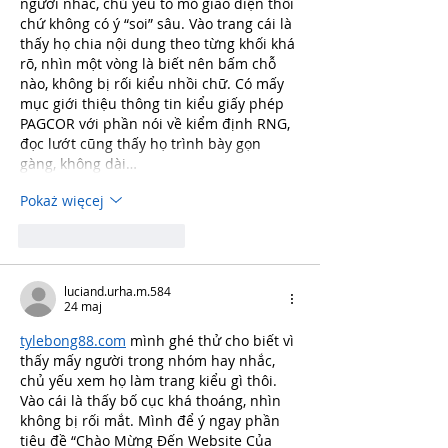
người nhắc, chủ yếu tò mò giao diện thôi 
chứ không có ý “soi” sâu. Vào trang cái là 
thấy họ chia nội dung theo từng khối khá 
rõ, nhìn một vòng là biết nên bấm chỗ 
nào, không bị rối kiểu nhồi chữ. Có mấy 
mục giới thiệu thông tin kiểu giấy phép 
PAGCOR với phần nói về kiểm định RNG, 
đọc lướt cũng thấy họ trình bày gọn 
gàng, không dài…
Pokaż więcej
Polub
Odpowiedz
luciand.urha.m.584
24 maj
tylebong88.com
 mình ghé thử cho biết vì 
thấy mấy người trong nhóm hay nhắc, 
chủ yếu xem họ làm trang kiểu gì thôi. 
Vào cái là thấy bố cục khá thoáng, nhìn 
không bị rối mắt. Mình để ý ngay phần 
tiêu đề “Chào Mừng Đến Website Của 