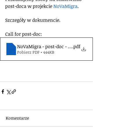
post-doca w projekcie 
NoVaMigra
. 
Szczegóły w dokumencie.
Call for post-doc:
NoVaMigra - post-doc - call
.pdf
Pobierz PDF • 444KB
Komentarze