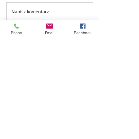
Napisz komentarz...
Phone
Email
Facebook
Centrum Badań Migracyjnych UAM
Uniwersytetu Poznańskiego 7, 61-614 Poznań,
pokój 2.6
PARTNERSTWO:
www.facebook.com/cebam.uam
dr hab. Izabella Main:
imain@amu.edu.pl
e-mail:
cebam@amu.edu.pl