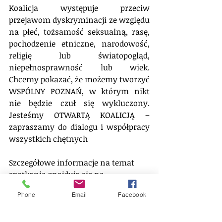
Koalicja występuje przeciw 
przejawom dyskryminacji ze względu 
na płeć, tożsamość seksualną, rasę, 
pochodzenie etniczne, narodowość, 
religię lub światopogląd, 
niepełnosprawność lub wiek. 
Chcemy pokazać, że możemy tworzyć 
WSPÓLNY POZNAŃ, w którym nikt 
nie będzie czuł się wykluczony. 
Jesteśmy OTWARTĄ KOALICJĄ – 
zapraszamy do dialogu i współpracy 
wszystkich chętnych
Szczegółowe informacje na temat 
spotkania znajdują się na 
załączonym plakacie oraz w 
Phone
Email
Facebook
wydarzeniu na Facebooku:
https://www.facebook.com/events/1