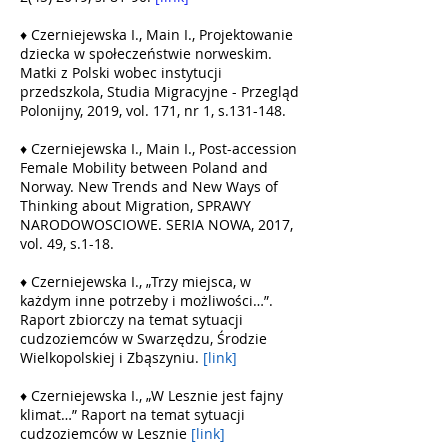
♦ Czerniejewska I., Main I.,
Projektowanie
dziecka w społeczeństwie norweskim.
Matki z Polski wobec instytucji
przedszkola,
Studia Migracyjne - Przegląd
Polonijny, 2019, vol. 171, nr 1, s.131-148.
♦ Czerniejewska I., Main I.,
Post-accession
Female Mobility between Poland and
Norway. New Trends and New Ways of
Thinking about Migration
, SPRAWY
NARODOWOSCIOWE. SERIA NOWA, 2017,
vol. 49, s.1-18.
♦ Czerniejewska I., „Trzy miejsca, w
każdym inne potrzeby i możliwości…”.
Raport zbiorczy na temat sytuacji
cudzoziemców w Swarzędzu, Środzie
Wielkopolskiej i Zbąszyniu.
[link]
♦ Czerniejewska I., „W Lesznie jest fajny
klimat…” Raport na temat sytuacji
cudzoziemców w Lesznie
[link]