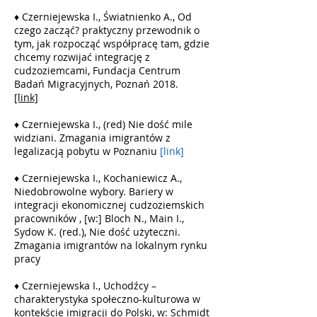
♦ Czerniejewska I., Światnienko A., Od
czego zacząć? praktyczny przewodnik o
tym, jak rozpocząć współpracę tam, gdzie
chcemy rozwijać integrację z
cudzoziemcami, Fundacja Centrum
Badań Migracyjnych, Poznań 2018.
[link]
♦ Czerniejewska I., (red) Nie dość mile
widziani. Zmagania imigrantów z
legalizacją pobytu w Poznaniu
[link]
♦ Czerniejewska I., Kochaniewicz A.,
Niedobrowolne wybory. Bariery w
integracji ekonomicznej cudzoziemskich
pracowników , [w:] Bloch N., Main I.,
Sydow K. (red.), Nie dość użyteczni.
Zmagania imigrantów na lokalnym rynku
pracy
♦ Czerniejewska I., Uchodźcy –
charakterystyka społeczno-kulturowa w
kontekście imigracji do Polski, w: Schmidt