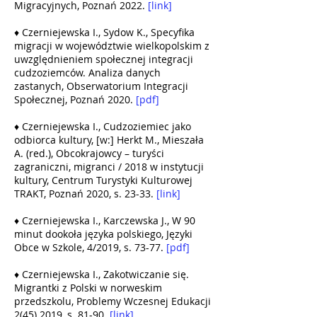
Migracyjnych, Poznań 2022.
[link]
♦ Czerniejewska I., Sydow K., Specyfika
migracji w województwie wielkopolskim z
uwzględnieniem społecznej integracji
cudzoziemców. Analiza danych
zastanych, Obserwatorium Integracji
Społecznej, Poznań 2020.
[pdf]
♦ Czerniejewska I., Cudzoziemiec jako
odbiorca kultury, [w:] Herkt M., Mieszała
A. (red.), Obcokrajowcy – turyści
zagraniczni, migranci / 2018 w instytucji
kultury, Centrum Turystyki Kulturowej
TRAKT, Poznań 2020, s. 23-33.
[link]
♦ Czerniejewska I., Karczewska J., W 90
minut dookoła języka polskiego, Języki
Obce w Szkole, 4/2019, s. 73-77.
[pdf]
♦ Czerniejewska I., Zakotwiczanie się.
Migrantki z Polski w norweskim
przedszkolu, Problemy Wczesnej Edukacji
2(45) 2019
, s. 81-90.
[link]