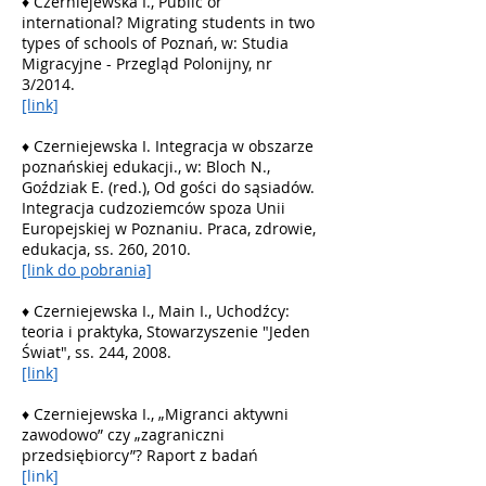
♦
Czerniejewska I., Public or
international? Migrating students in two
types of schools of Poznań, w: Studia
Migracyjne - Przegląd Polonijny, nr
3/2014.
[link]
♦
Czerniejewska I. Integracja w obszarze
poznańskiej edukacji., w: Bloch N.,
Goździak E. (red.), Od gości do sąsiadów.
Integracja cudzoziemców spoza Unii
Europejskiej w Poznaniu. Praca, zdrowie,
edukacja, ss. 260, 2010.
[link do pobrania]
♦
Czerniejewska I., Main I., Uchodźcy:
teoria i praktyka, Stowarzyszenie "Jeden
Świat", ss. 244, 2008.
[link]
♦ Czerniejewska I., „Migranci aktywni
zawodowo” czy „zagraniczni
przedsiębiorcy”? Raport z badań
[link]